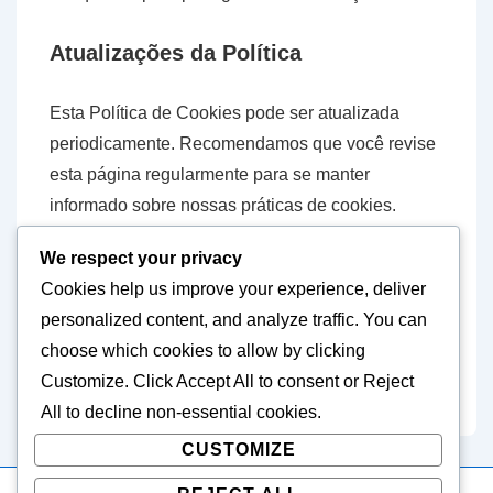
Atualizações da Política
Esta Política de Cookies pode ser atualizada
periodicamente. Recomendamos que você revise
esta página regularmente para se manter
informado sobre nossas práticas de cookies.
We respect your privacy
Informações de Contato
Cookies help us improve your experience, deliver
personalized content, and analyze traffic. You can
Se você tiver dúvidas sobre esta Política de
choose which cookies to allow by clicking
Cookies, entre em contato conosco através do e-
Customize
. Click
Accept All
to consent or
Reject
mail:
cookiepolicy@tomo.pt
.
All
to decline non-essential cookies.
CUSTOMIZE