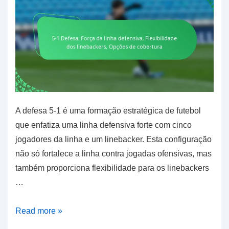
action,
rotas
de
recebedores
no
futebol
de
A defesa 5-1 é uma formação estratégica de futebol
6
que enfatiza uma linha defensiva forte com cinco
jogadores
jogadores da linha e um linebacker. Esta configuração
não só fortalece a linha contra jogadas ofensivas, mas
também proporciona flexibilidade para os linebackers
…
5-
Read more »
1