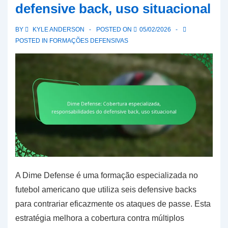
defensive back, uso situacional
corrida-
passe,
BY
KYLE ANDERSON
POSTED ON
05/02/2026
Roteiros
POSTED IN
FORMAÇÕES DEFENSIVAS
de
tempo
no
futebol
de
6
jogadores
A Dime Defense é uma formação especializada no
futebol americano que utiliza seis defensive backs
para contrariar eficazmente os ataques de passe. Esta
estratégia melhora a cobertura contra múltiplos