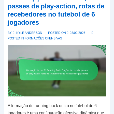
passes de play-action, rotas de
Ajustes
recebedores no futebol de 6
de
Cobertura,
jogadores
Responsabilidades
BY
KYLE ANDERSON
POSTED ON
03/02/2026
dos
POSTED IN
FORMAÇÕES OFENSIVAS
Jogadores
A formação de running back único no futebol de 6
jogadores é uma configuração ofensiva dinâmica que