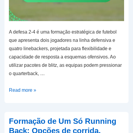
A defesa 2-4 é uma formação estratégica de futebol
que apresenta dois jogadores na linha defensiva e
quatro linebackers, projetada para flexibilidade e
capacidade de resposta a esquemas ofensivos. Ao
utilizar pacotes de blitz, as equipas podem pressionar
o quarterback, …
2-
Read more »
4
Defesa:
Pacotes
Formação de Um Só Running
de
Back: Opções de corrida,
Blitz,