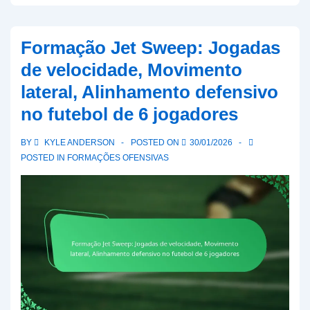
Defesa:
Força
Formação Jet Sweep: Jogadas
da
de velocidade, Movimento
linha
lateral, Alinhamento defensivo
defensiva,
no futebol de 6 jogadores
Flexibilidade
dos
BY
KYLE ANDERSON
POSTED ON
30/01/2026
linebackers,
POSTED IN
FORMAÇÕES OFENSIVAS
Opções
de
cobertura