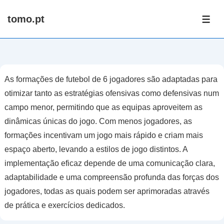
↓
tomo.pt
Skip
ME
to
Main
Content
As formações de futebol de 6 jogadores são adaptadas para
otimizar tanto as estratégias ofensivas como defensivas num
campo menor, permitindo que as equipas aproveitem as
dinâmicas únicas do jogo. Com menos jogadores, as
formações incentivam um jogo mais rápido e criam mais
espaço aberto, levando a estilos de jogo distintos. A
implementação eficaz depende de uma comunicação clara,
adaptabilidade e uma compreensão profunda das forças dos
jogadores, todas as quais podem ser aprimoradas através
de prática e exercícios dedicados.