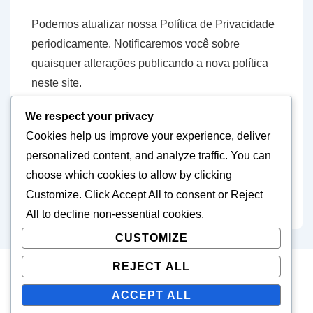
Podemos atualizar nossa Política de Privacidade
periodicamente. Notificaremos você sobre
quaisquer alterações publicando a nova política
neste site.
We respect your privacy
11. Informações de contato
Cookies help us improve your experience, deliver
personalized content, and analyze traffic. You can
Se você tiver dúvidas sobre esta Política de
choose which cookies to allow by clicking
Privacidade, entre em contato conosco pelo e-
Customize
. Click
Accept All
to consent or
Reject
mail:
privacy@tomo.pt
.
All
to decline non-essential cookies.
CUSTOMIZE
REJECT ALL
Copyright © 2026
tomo.pt
| Powered by
Responsive Theme
ACCEPT ALL