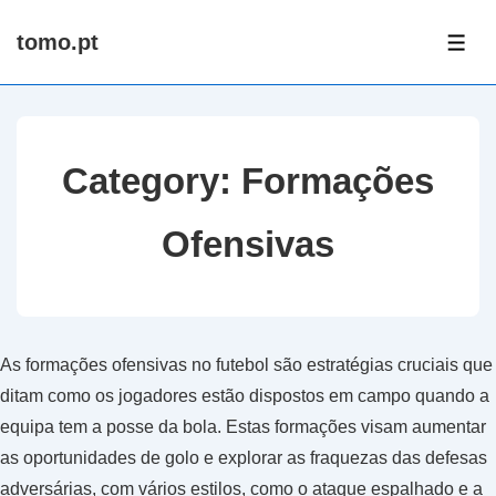
↓
tomo.pt
Skip
ME
to
Main
Content
Category:
Formações
Ofensivas
As formações ofensivas no futebol são estratégias cruciais que
ditam como os jogadores estão dispostos em campo quando a
equipa tem a posse da bola. Estas formações visam aumentar
as oportunidades de golo e explorar as fraquezas das defesas
adversárias, com vários estilos, como o ataque espalhado e a