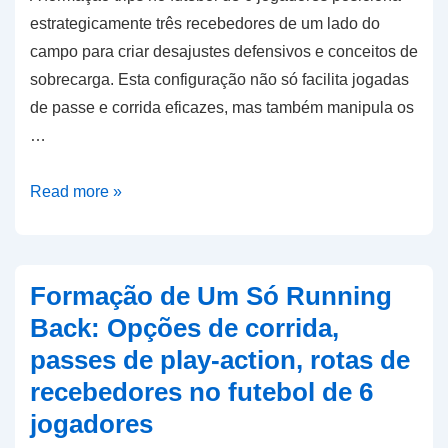
estrategicamente três recebedores de um lado do
campo para criar desajustes defensivos e conceitos de
sobrecarga. Esta configuração não só facilita jogadas
de passe e corrida eficazes, mas também manipula os
…
Formação
Read more »
de
Trips:
Conceitos
Formação de Um Só Running
de
Back: Opções de corrida,
sobrecarga,
passes de play-action, rotas de
Combinações
recebedores no futebol de 6
de
rotas,
jogadores
Desajustes