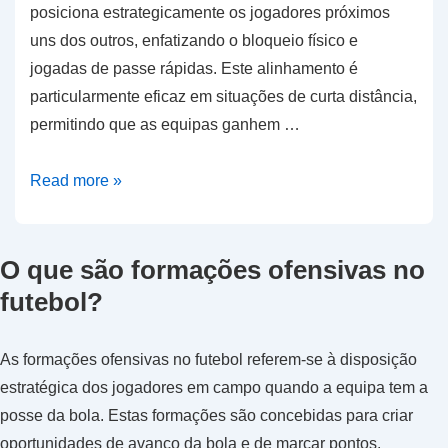
posiciona estrategicamente os jogadores próximos
uns dos outros, enfatizando o bloqueio físico e
jogadas de passe rápidas. Este alinhamento é
particularmente eficaz em situações de curta distância,
permitindo que as equipas ganhem …
Formação
Read more »
Apertada:
Jogadas
O que são formações ofensivas no
de
curta
futebol?
distância,
Bloqueio
As formações ofensivas no futebol referem-se à disposição
físico,
estratégica dos jogadores em campo quando a equipa tem a
Lançamentos
posse da bola. Estas formações são concebidas para criar
rápidos
oportunidades de avanço da bola e de marcar pontos.