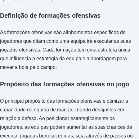
no
futebol
Definição de formações ofensivas
de
6
As formações ofensivas são alinhamentos específicos de
jogadores
jogadores que ditam como uma equipa irá executar as suas
jogadas ofensivas. Cada formação tem uma estrutura única
que influencia a estratégia da equipa e a abordagem para
mover a bola pelo campo.
Propósito das formações ofensivas no jogo
O principal propósito das formações ofensivas é otimizar a
capacidade da equipa de marcar, criando desajustes em
relação à defesa. Ao posicionar estrategicamente os
jogadores, as equipas podem aumentar as suas chances de
executar jogadas bem-sucedidas, seja através de passes ou