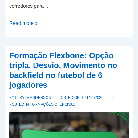
corredores para …
Formação
Read more »
Wing-
T:
Jogadas
Formação Flexbone: Opção
de
tripla, Desvio, Movimento no
desvio,
backfield no futebol de 6
esquemas
jogadores
de
bloqueio,
BY
KYLE ANDERSON
POSTED ON
21/01/2026
alinhamento
POSTED IN
FORMAÇÕES OFENSIVAS
do
backfield
no
futebol