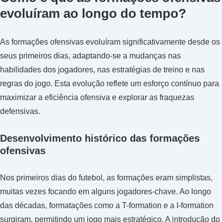
evoluíram ao longo do tempo?
As formações ofensivas evoluíram significativamente desde os
seus primeiros dias, adaptando-se a mudanças nas
habilidades dos jogadores, nas estratégias de treino e nas
regras do jogo. Esta evolução reflete um esforço contínuo para
maximizar a eficiência ofensiva e explorar as fraquezas
defensivas.
Desenvolvimento histórico das formações
ofensivas
Nos primeiros dias do futebol, as formações eram simplistas,
muitas vezes focando em alguns jogadores-chave. Ao longo
das décadas, formatações como a T-formation e a I-formation
surgiram, permitindo um jogo mais estratégico. A introdução do