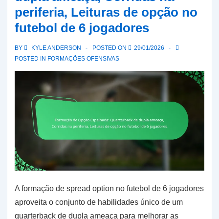
periferia, Leituras de opção no
lateral,
Alinhamento
futebol de 6 jogadores
defensivo
BY
KYLE ANDERSON
POSTED ON
29/01/2026
no
POSTED IN
FORMAÇÕES OFENSIVAS
futebol
de
6
jogadores
A formação de spread option no futebol de 6 jogadores
aproveita o conjunto de habilidades único de um
quarterback de dupla ameaça para melhorar as