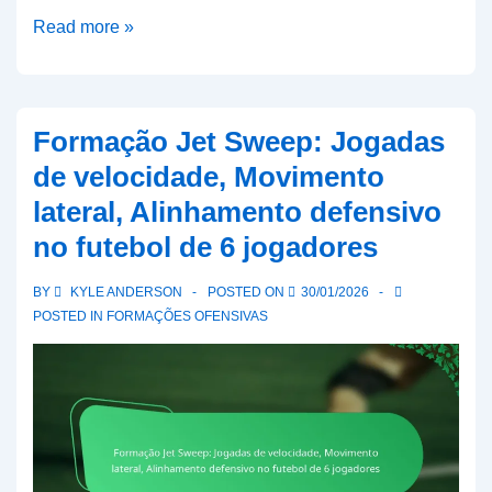
Formação
Read more »
de
Um
Só
Formação Jet Sweep: Jogadas
Running
de velocidade, Movimento
Back:
lateral, Alinhamento defensivo
Opções
no futebol de 6 jogadores
de
corrida,
BY
KYLE ANDERSON
POSTED ON
30/01/2026
passes
POSTED IN
FORMAÇÕES OFENSIVAS
de
play-
action,
rotas
de
recebedores