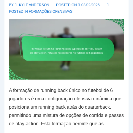
BY
KYLE ANDERSON
POSTED ON
03/02/2026
defensivos
POSTED IN
FORMAÇÕES OFENSIVAS
no
futebol
de
6
jogadores
A formação de running back único no futebol de 6
jogadores é uma configuração ofensiva dinâmica que
posiciona um running back atrás do quarterback,
permitindo uma mistura de opções de corrida e passes
de play-action. Esta formação permite que as …