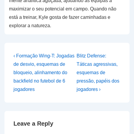
mente analítica aguçada, ajudando as equipas a
maximizar o seu potencial em campo. Quando não
está a treinar, Kyle gosta de fazer caminhadas e
explorar a natureza.
Post
Previous
Next
‹ Formação Wing-T: Jogadas
Blitz Defense:
Post
Post
navigation
de desvio, esquemas de
Táticas agressivas,
is
is
bloqueio, alinhamento do
esquemas de
backfield no futebol de 6
pressão, papéis dos
jogadores
jogadores ›
Leave a Reply