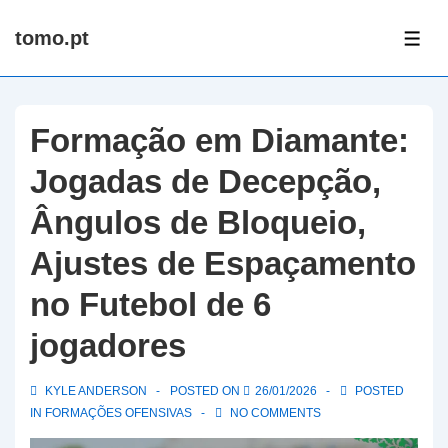
↓
tomo.pt
Skip
ME
to
Main
Content
Formação em Diamante:
Jogadas de Decepção,
Ângulos de Bloqueio,
Ajustes de Espaçamento
no Futebol de 6
jogadores
KYLE ANDERSON
POSTED ON
26/01/2026
POSTED
IN
FORMAÇÕES OFENSIVAS
NO COMMENTS