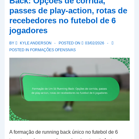
Back: Opções de corrida,
Blitz,
passes de play-action, rotas de
Ajustes
recebedores no futebol de 6
de
Cobertura,
jogadores
Responsabilidades
BY
KYLE ANDERSON
POSTED ON
03/02/2026
dos
POSTED IN
FORMAÇÕES OFENSIVAS
Jogadores
A formação de running back único no futebol de 6