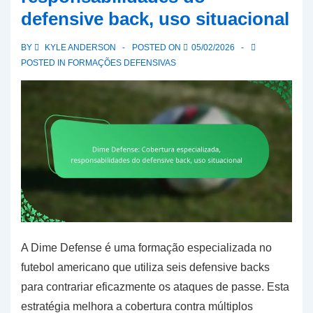
defensive back, uso situacional
corrida-
passe,
BY
KYLE ANDERSON
POSTED ON
05/02/2026
Roteiros
POSTED IN
FORMAÇÕES DEFENSIVAS
de
tempo
no
futebol
de
6
jogadores
A Dime Defense é uma formação especializada no
futebol americano que utiliza seis defensive backs
para contrariar eficazmente os ataques de passe. Esta
estratégia melhora a cobertura contra múltiplos