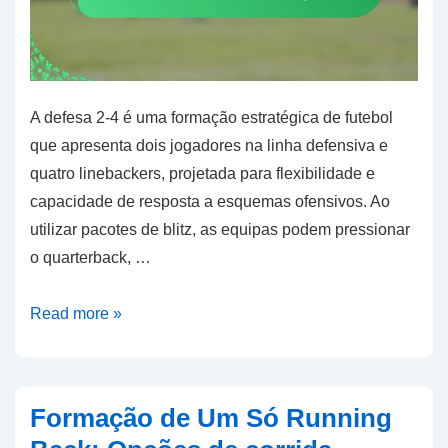
A defesa 2-4 é uma formação estratégica de futebol
que apresenta dois jogadores na linha defensiva e
quatro linebackers, projetada para flexibilidade e
capacidade de resposta a esquemas ofensivos. Ao
utilizar pacotes de blitz, as equipas podem pressionar
o quarterback, …
2-
Read more »
4
Defesa:
Pacotes
Formação de Um Só Running
de