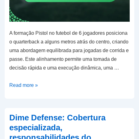
A formação Pistol no futebol de 6 jogadores posiciona
o quarterback a alguns metros atrás do centro, criando
uma abordagem equilibrada para jogadas de corrida e
passe. Este alinhamento permite uma tomada de
decisão rápida e uma execução dinâmica, uma …
Formação
Read more »
Pistol:
Posicionamento
do
Dime Defense: Cobertura
quarterback,
especializada,
Opções
responsabilidades do
de