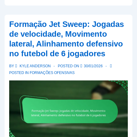
1
Defesa:
Força
Formação Jet Sweep: Jogadas
da
de velocidade, Movimento
linha
lateral, Alinhamento defensivo
defensiva,
no futebol de 6 jogadores
Flexibilidade
dos
BY
KYLE ANDERSON
POSTED ON
30/01/2026
linebackers,
POSTED IN
FORMAÇÕES OFENSIVAS
Opções
de
cobertura