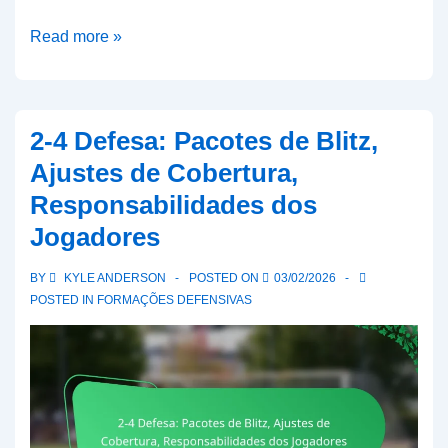
Mudanças
Read more »
de
Tempo:
Ritmo
2-4 Defesa: Pacotes de Blitz,
de
Ajustes de Cobertura,
jogo,
Responsabilidades dos
Fadiga
Jogadores
defensiva,
Vantagens
BY
KYLE ANDERSON
POSTED ON
03/02/2026
estratégicas
POSTED IN
FORMAÇÕES DEFENSIVAS