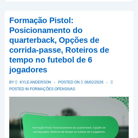
Formação Pistol:
Posicionamento do
quarterback, Opções de
corrida-passe, Roteiros de
tempo no futebol de 6
jogadores
BY
KYLE ANDERSON
POSTED ON
06/02/2026
POSTED IN
FORMAÇÕES OFENSIVAS