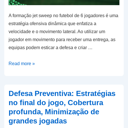
A formação jet sweep no futebol de 6 jogadores é uma
estratégia ofensiva dinâmica que enfatiza a
velocidade e o movimento lateral. Ao utilizar um
jogador em movimento para receber uma entrega, as
equipas podem esticar a defesa e criar …
Formação
Read more »
Jet
Sweep:
Jogadas
Defesa Preventiva: Estratégias
de
no final do jogo, Cobertura
velocidade,
profunda, Minimização de
Movimento
grandes jogadas
lateral,
Alinhamento