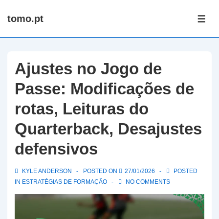
↓
tomo.pt
Skip
ME
to
Main
Content
Ajustes no Jogo de
Passe: Modificações de
rotas, Leituras do
Quarterback, Desajustes
defensivos
KYLE ANDERSON
POSTED ON
27/01/2026
POSTED
IN
ESTRATÉGIAS DE FORMAÇÃO
NO COMMENTS