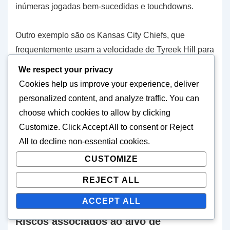
inúmeras jogadas bem-sucedidas e touchdowns.
Outro exemplo são os Kansas City Chiefs, que
frequentemente usam a velocidade de Tyreek Hill para
criar desvantagens contra cornerbacks mais lentos. Ao
We respect your privacy
alinhá-lo em várias posições, maximizam seu impacto
Cookies help us improve your experience, deliver
no jogo.
personalized content, and analyze traffic. You can
choose which cookies to allow by clicking
Essas equipas bem-sucedidas analisam
Customize
. Click
Accept All
to consent or
Reject
constantemente seus oponentes e adaptam seus
All
to decline non-essential cookies.
planos
de jogo
, mostrando a importância da
CUSTOMIZE
flexibilidade na estratégia. Ao focar em desvantagens,
podem criar oportunidades de passe de alta
REJECT ALL
percentagem que levam a drives de pontuação.
ACCEPT ALL
Riscos associados ao alvo de