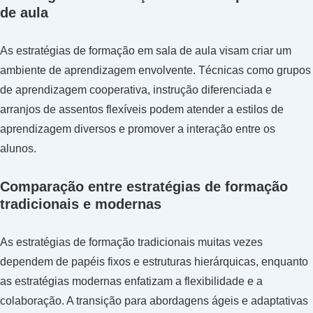
de aula
As estratégias de formação em sala de aula visam criar um
ambiente de aprendizagem envolvente. Técnicas como grupos
de aprendizagem cooperativa, instrução diferenciada e
arranjos de assentos flexíveis podem atender a estilos de
aprendizagem diversos e promover a interação entre os
alunos.
Comparação entre estratégias de formação
tradicionais e modernas
As estratégias de formação tradicionais muitas vezes
dependem de papéis fixos e estruturas hierárquicas, enquanto
as estratégias modernas enfatizam a flexibilidade e a
colaboração. A transição para abordagens ágeis e adaptativas