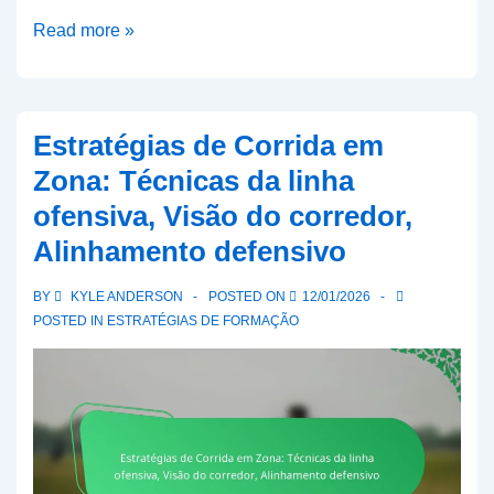
Estratégias
Read more »
de
Corrida
Poderosa:
Estratégias de Corrida em
Físico,
Zona: Técnicas da linha
Esquemas
ofensiva, Visão do corredor,
de
Alinhamento defensivo
Bloqueio,
Papéis
BY
KYLE ANDERSON
POSTED ON
12/01/2026
dos
POSTED IN
ESTRATÉGIAS DE FORMAÇÃO
Jogadores