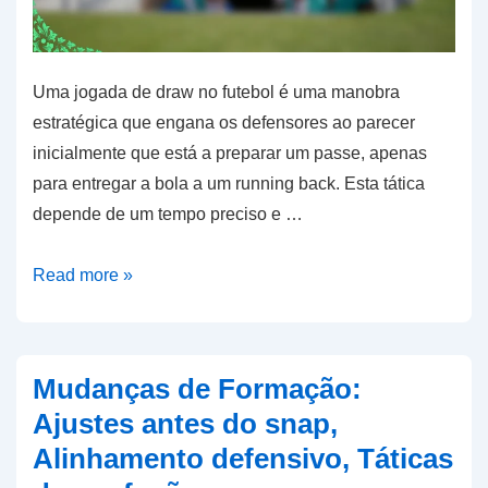
Uma jogada de draw no futebol é uma manobra
estratégica que engana os defensores ao parecer
inicialmente que está a preparar um passe, apenas
para entregar a bola a um running back. Esta tática
depende de um tempo preciso e …
Jogadas
Read more »
de
Desenho:
Atrair
Mudanças de Formação:
defensores,
Ajustes antes do snap,
Tempo,
Alinhamento defensivo, Táticas
Decisões
do