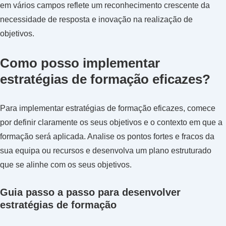
em vários campos reflete um reconhecimento crescente da
necessidade de resposta e inovação na realização de
objetivos.
Como posso implementar
estratégias de formação eficazes?
Para implementar estratégias de formação eficazes, comece
por definir claramente os seus objetivos e o contexto em que a
formação será aplicada. Analise os pontos fortes e fracos da
sua equipa ou recursos e desenvolva um plano estruturado
que se alinhe com os seus objetivos.
Guia passo a passo para desenvolver
estratégias de formação