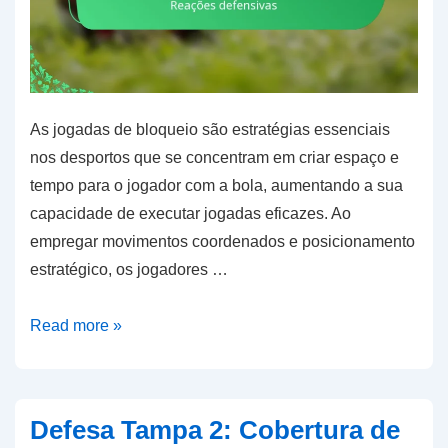
As jogadas de bloqueio são estratégias essenciais
nos desportos que se concentram em criar espaço e
tempo para o jogador com a bola, aumentando a sua
capacidade de executar jogadas eficazes. Ao
empregar movimentos coordenados e posicionamento
estratégico, os jogadores …
Peças
Read more »
de
Cenário:
Criar
Defesa Tampa 2: Cobertura de
espaço,