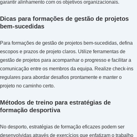
garantir alinhamento com os objetivos organizacionais.
Dicas para formações de gestão de projetos
bem-sucedidas
Para formações de gestão de projetos bem-sucedidas, defina
escopos e prazos de projeto claros. Utilize ferramentas de
gestão de projetos para acompanhar o progresso e facilitar a
comunicação entre os membros da equipa. Realize check-ins
regulares para abordar desafios prontamente e manter o
projeto no caminho certo.
Métodos de treino para estratégias de
formação desportiva
No desporto, estratégias de formação eficazes podem ser
desenvolvidas através de exercícios que enfatizam o trabalho