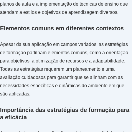
planos de aula e a implementação de técnicas de ensino que
atendam a estilos e objetivos de aprendizagem diversos.
Elementos comuns em diferentes contextos
Apesar da sua aplicação em campos variados, as estratégias
de formação partilham elementos comuns, como a orientação
para objetivos, a otimização de recursos e a adaptabilidade.
Todas as estratégias requerem um planeamento e uma
avaliação cuidadosos para garantir que se alinham com as
necessidades específicas e dinâmicas do ambiente em que
são aplicadas.
Importância das estratégias de formação para
a eficácia