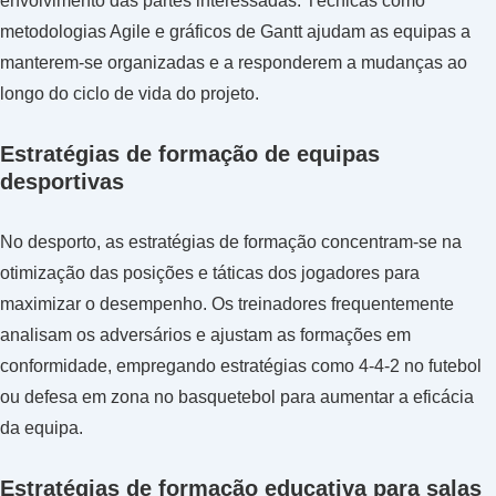
envolvimento das partes interessadas. Técnicas como
metodologias Agile e gráficos de Gantt ajudam as equipas a
manterem-se organizadas e a responderem a mudanças ao
longo do ciclo de vida do projeto.
Estratégias de formação de equipas
desportivas
No desporto, as estratégias de formação concentram-se na
otimização das posições e táticas dos jogadores para
maximizar o desempenho. Os treinadores frequentemente
analisam os adversários e ajustam as formações em
conformidade, empregando estratégias como 4-4-2 no futebol
ou defesa em zona no basquetebol para aumentar a eficácia
da equipa.
Estratégias de formação educativa para salas