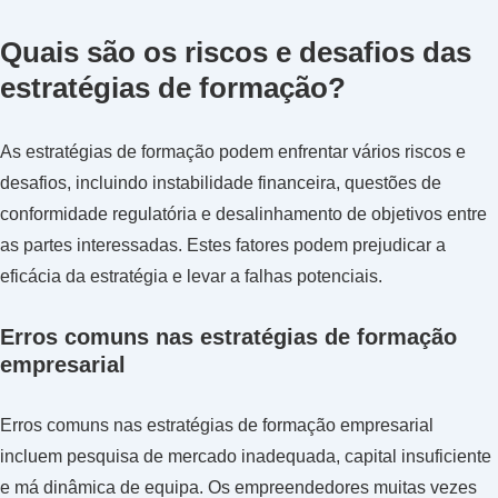
Quais são os riscos e desafios das
estratégias de formação?
As estratégias de formação podem enfrentar vários riscos e
desafios, incluindo instabilidade financeira, questões de
conformidade regulatória e desalinhamento de objetivos entre
as partes interessadas. Estes fatores podem prejudicar a
eficácia da estratégia e levar a falhas potenciais.
Erros comuns nas estratégias de formação
empresarial
Erros comuns nas estratégias de formação empresarial
incluem pesquisa de mercado inadequada, capital insuficiente
e má dinâmica de equipa. Os empreendedores muitas vezes