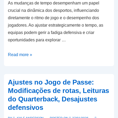
As mudanças de tempo desempenham um papel
crucial na dinâmica dos desportos, influenciando
diretamente o ritmo de jogo e o desempenho dos
jogadores. Ao ajustar estrategicamente o tempo, as
equipas podem gerir a fadiga defensiva e criar
oportunidades para explorar …
Mudanças
Read more »
de
Tempo:
Ritmo
Ajustes no Jogo de Passe:
de
Modificações de rotas, Leituras
jogo,
do Quarterback, Desajustes
Fadiga
defensivos
defensiva,
Vantagens