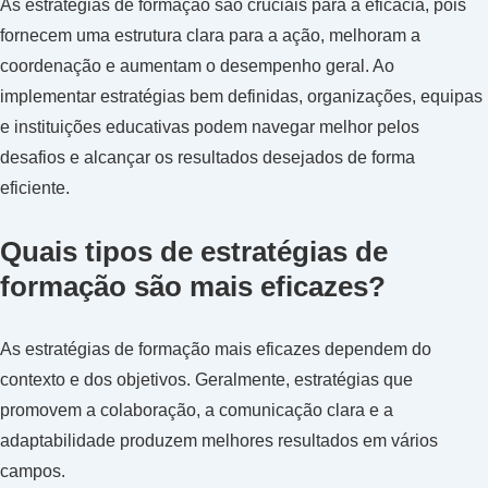
As estratégias de formação são cruciais para a eficácia, pois
fornecem uma estrutura clara para a ação, melhoram a
coordenação e aumentam o desempenho geral. Ao
implementar estratégias bem definidas, organizações, equipas
e instituições educativas podem navegar melhor pelos
desafios e alcançar os resultados desejados de forma
eficiente.
Quais tipos de estratégias de
formação são mais eficazes?
As estratégias de formação mais eficazes dependem do
contexto e dos objetivos. Geralmente, estratégias que
promovem a colaboração, a comunicação clara e a
adaptabilidade produzem melhores resultados em vários
campos.