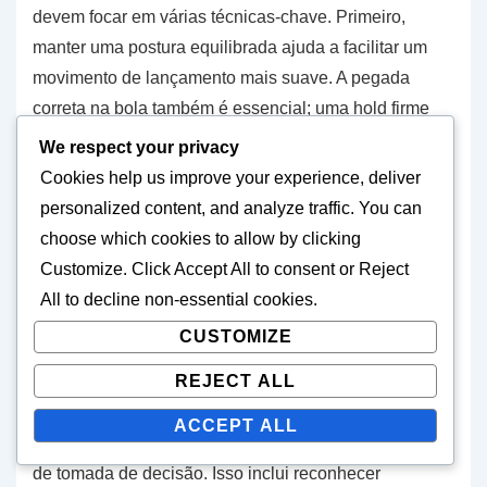
devem focar em várias técnicas-chave. Primeiro,
manter uma postura equilibrada ajuda a facilitar um
movimento de lançamento mais suave. A pegada
correta na bola também é essencial; uma hold firme
mas relaxada permite lançamentos mais rápidos.
We respect your privacy
Cookies help us improve your experience, deliver
Praticar exercícios de movimentação para
personalized content, and analyze traffic. You can
melhorar a mobilidade e o equilíbrio.
choose which cookies to allow by clicking
Incorporar exercícios de estalo de pulso para
Customize
. Click
Accept All
to consent or
Reject
melhorar a velocidade da bola.
All
to decline non-essential cookies.
Utilizar técnicas de rotação do ombro para gerar
CUSTOMIZE
potência sem sacrificar a velocidade.
REJECT ALL
Além disso, os quarterbacks devem desenvolver uma
ACCEPT ALL
lista de verificação mental para agilizar o seu processo
de tomada de decisão. Isso inclui reconhecer