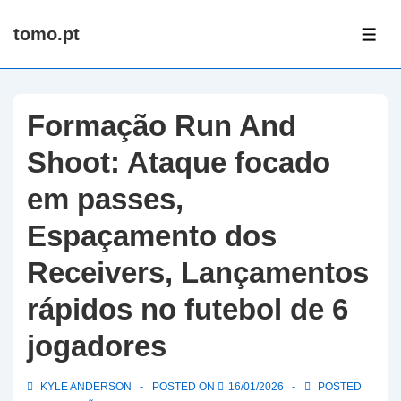
↓
tomo.pt
Skip
ME
to
Main
Content
Formação Run And
Shoot: Ataque focado
em passes,
Espaçamento dos
Receivers, Lançamentos
rápidos no futebol de 6
jogadores
KYLE ANDERSON
POSTED ON
16/01/2026
POSTED