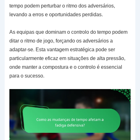
tempo podem perturbar o ritmo dos adversários,
levando a erros e oportunidades perdidas.
As equipas que dominam o controlo do tempo podem
ditar o ritmo de jogo, forçando os adversários a
adaptar-se. Esta vantagem estratégica pode ser
particularmente eficaz em situações de alta pressão,
onde manter a compostura e o controlo é essencial
para o sucesso.