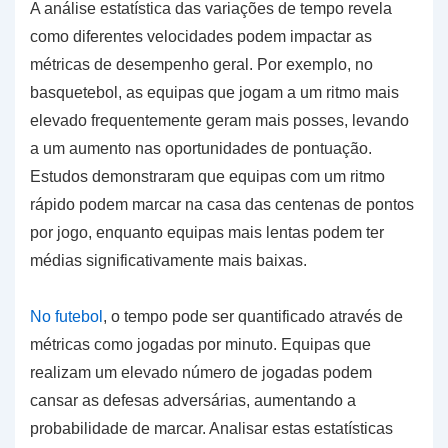
A análise estatística das variações de tempo revela
como diferentes velocidades podem impactar as
métricas de desempenho geral. Por exemplo, no
basquetebol, as equipas que jogam a um ritmo mais
elevado frequentemente geram mais posses, levando
a um aumento nas oportunidades de pontuação.
Estudos demonstraram que equipas com um ritmo
rápido podem marcar na casa das centenas de pontos
por jogo, enquanto equipas mais lentas podem ter
médias significativamente mais baixas.
No futebol
, o tempo pode ser quantificado através de
métricas como jogadas por minuto. Equipas que
realizam um elevado número de jogadas podem
cansar as defesas adversárias, aumentando a
probabilidade de marcar. Analisar estas estatísticas