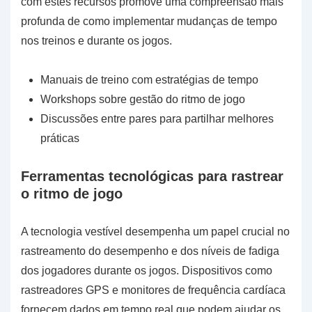
com estes recursos promove uma compreensão mais
profunda de como implementar mudanças de tempo
nos treinos e durante os jogos.
Manuais de treino com estratégias de tempo
Workshops sobre gestão do ritmo de jogo
Discussões entre pares para partilhar melhores
práticas
Ferramentas tecnológicas para rastrear
o ritmo de jogo
A tecnologia vestível desempenha um papel crucial no
rastreamento do desempenho e dos níveis de fadiga
dos jogadores durante os jogos. Dispositivos como
rastreadores GPS e monitores de frequência cardíaca
fornecem dados em tempo real que podem ajudar os