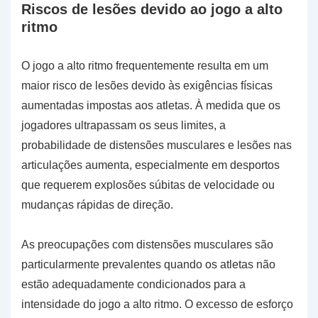
Riscos de lesões devido ao jogo a alto
ritmo
O jogo a alto ritmo frequentemente resulta em um
maior risco de lesões devido às exigências físicas
aumentadas impostas aos atletas. À medida que os
jogadores ultrapassam os seus limites, a
probabilidade de distensões musculares e lesões nas
articulações aumenta, especialmente em desportos
que requerem explosões súbitas de velocidade ou
mudanças rápidas de direção.
As preocupações com distensões musculares são
particularmente prevalentes quando os atletas não
estão adequadamente condicionados para a
intensidade do jogo a alto ritmo. O excesso de esforço