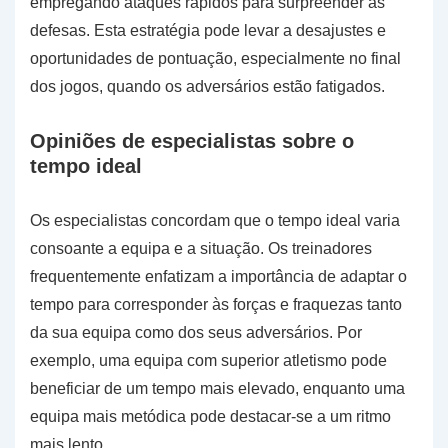
empregando ataques rápidos para surpreender as
defesas. Esta estratégia pode levar a desajustes e
oportunidades de pontuação, especialmente no final
dos jogos, quando os adversários estão fatigados.
Opiniões de especialistas sobre o
tempo ideal
Os especialistas concordam que o tempo ideal varia
consoante a equipa e a situação. Os treinadores
frequentemente enfatizam a importância de adaptar o
tempo para corresponder às forças e fraquezas tanto
da sua equipa como dos seus adversários. Por
exemplo, uma equipa com superior atletismo pode
beneficiar de um tempo mais elevado, enquanto uma
equipa mais metódica pode destacar-se a um ritmo
mais lento.