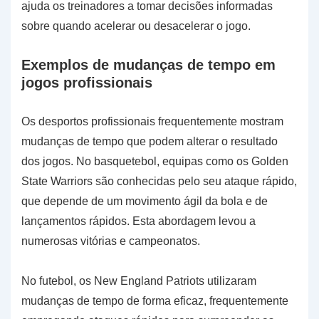
ajuda os treinadores a tomar decisões informadas
sobre quando acelerar ou desacelerar o jogo.
Exemplos de mudanças de tempo em
jogos profissionais
Os desportos profissionais frequentemente mostram
mudanças de tempo que podem alterar o resultado
dos jogos. No basquetebol, equipas como os Golden
State Warriors são conhecidas pelo seu ataque rápido,
que depende de um movimento ágil da bola e de
lançamentos rápidos. Esta abordagem levou a
numerosas vitórias e campeonatos.
No futebol, os New England Patriots utilizaram
mudanças de tempo de forma eficaz, frequentemente