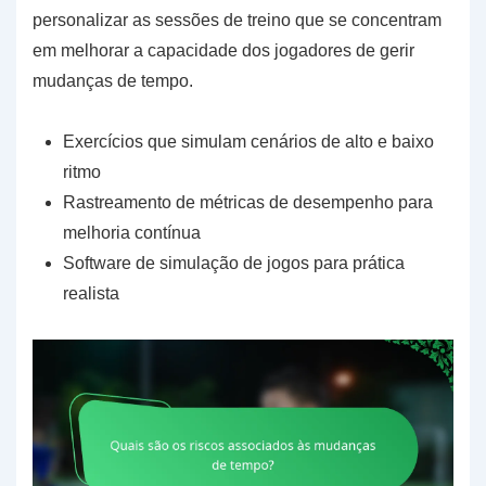
personalizar as sessões de treino que se concentram
em melhorar a capacidade dos jogadores de gerir
mudanças de tempo.
Exercícios que simulam cenários de alto e baixo
ritmo
Rastreamento de métricas de desempenho para
melhoria contínua
Software de simulação de jogos para prática
realista