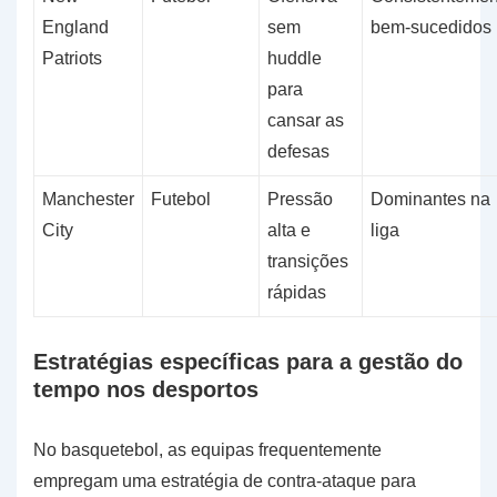
England
sem
bem-sucedidos
Patriots
huddle
para
cansar as
defesas
Manchester
Futebol
Pressão
Dominantes na
City
alta e
liga
transições
rápidas
Estratégias específicas para a gestão do
tempo nos desportos
No basquetebol, as equipas frequentemente
empregam uma estratégia de contra-ataque para