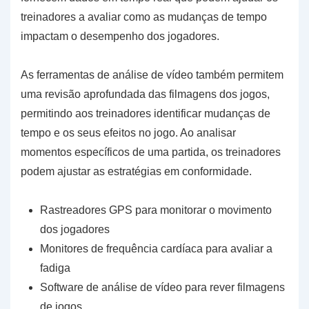
treinadores a avaliar como as mudanças de tempo
impactam o desempenho dos jogadores.
As ferramentas de análise de vídeo também permitem
uma revisão aprofundada das filmagens dos jogos,
permitindo aos treinadores identificar mudanças de
tempo e os seus efeitos no jogo. Ao analisar
momentos específicos de uma partida, os treinadores
podem ajustar as estratégias em conformidade.
Rastreadores GPS para monitorar o movimento
dos jogadores
Monitores de frequência cardíaca para avaliar a
fadiga
Software de análise de vídeo para rever filmagens
de jogos