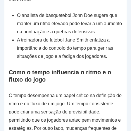
O analista de basquetebol John Doe sugere que
manter um ritmo elevado pode levar a um aumento
na pontuação e a quebras defensivas.
A treinadora de futebol Jane Smith enfatiza a
importância do controlo do tempo para gerir as
situações de jogo e a fadiga dos jogadores.
Como o tempo influencia o ritmo e o
fluxo do jogo
O tempo desempenha um papel crítico na definição do
ritmo e do fluxo de um jogo. Um tempo consistente
pode criar uma sensação de previsibilidade,
permitindo que os jogadores antecipem movimentos e
estratégias. Por outro lado, mudanças frequentes de