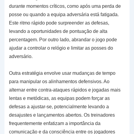
durante momentos críticos, como após uma perda de
posse ou quando a equipa adversária está fatigada.
Este ritmo rápido pode surpreender as defesas,
levando a oportunidades de pontuação de alta
percentagem. Por outro lado, abrandar o jogo pode
ajudar a controlar o relógio e limitar as posses do
adversário.
Outra estratégia envolve usar mudanças de tempo
para manipular os alinhamentos defensivos. Ao
alternar entre contra-ataques rápidos e jogadas mais
lentas e metódicas, as equipas podem forçar as
defesas a ajustar-se, potencialmente levando a
desajustes e lançamentos abertos. Os treinadores
frequentemente enfatizam a importância da
comunicação e da consciência entre os jogadores