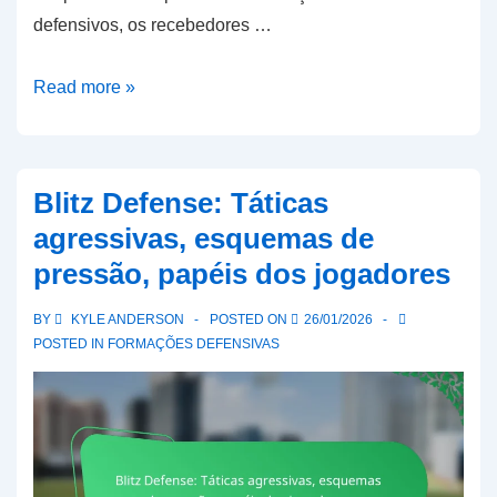
defensivos, os recebedores …
Ajustes
Read more »
no
Jogo
de
Blitz Defense: Táticas
Passe:
agressivas, esquemas de
Modificações
pressão, papéis dos jogadores
de
rotas,
BY
KYLE ANDERSON
POSTED ON
26/01/2026
Leituras
POSTED IN
FORMAÇÕES DEFENSIVAS
do
Quarterback,
Desajustes
defensivos