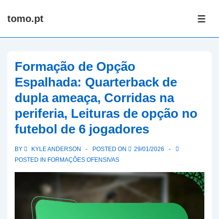
↓
tomo.pt
Skip
ME
to
Main
Content
Formação de Opção
Espalhada: Quarterback de
dupla ameaça, Corridas na
periferia, Leituras de opção no
futebol de 6 jogadores
BY
KYLE ANDERSON
POSTED ON
29/01/2026
POSTED IN
FORMAÇÕES OFENSIVAS