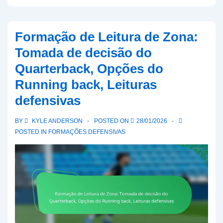
Snap
diretos,
Formação de Leitura de Zona:
Jogadas
Tomada de decisão do
não
Quarterback, Opções do
convencionais,
Running back, Leituras
Confusão
defensiva
defensivas
no
BY
KYLE ANDERSON
POSTED ON
28/01/2026
futebol
POSTED IN
FORMAÇÕES DEFENSIVAS
de
6
jogadores