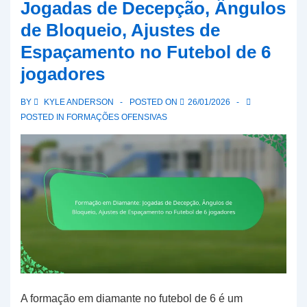
Jogadas de Decepção, Ângulos
de
de Bloqueio, Ajustes de
pressão,
Espaçamento no Futebol de 6
papéis
dos
jogadores
jogadores
BY
KYLE ANDERSON
POSTED ON
26/01/2026
POSTED IN
FORMAÇÕES OFENSIVAS
A formação em diamante no futebol de 6 é um